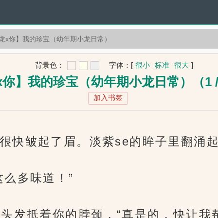
龙x你】我的珍宝（幼年期小龙日常）
背景色：
字体：
[
很小
标准
很大
]
x你】我的珍宝（幼年期小龙日常）（1 / 
加入书签
很快皱起了眉。淡紫se的眸子里翻涌
这么多味道！”
的头发抵着你的脖颈，“真是的，快让我