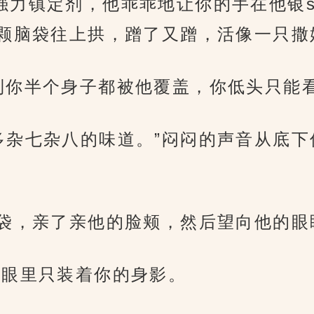
强力镇定剂，他乖乖地让你的手在他银
颗脑袋往上拱，蹭了又蹭，活像一只撒
到你半个身子都被他覆盖，你低头只能
多杂七杂八的味道。”闷闷的声音从底下
脑袋，亲了亲他的脸颊，然后望向他的眼
，眼里只装着你的身影。