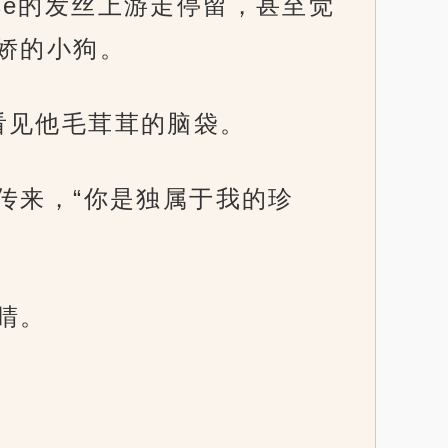
se的发丝上游走停留，甚至觉
娇的小狗。
看见他毛茸茸的脑袋。
传来，“你是独属于我的珍
睛。