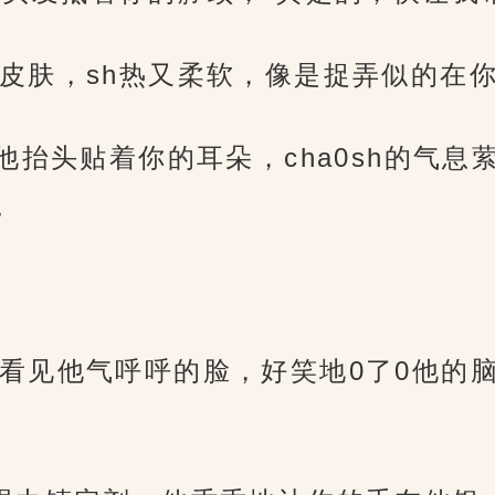
皮肤，sh热又柔软，像是捉弄似的在
他抬头贴着你的耳朵，cha0sh的气
。
看见他气呼呼的脸，好笑地0了0他的脑