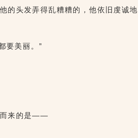
他的头发弄得乱糟糟的，他依旧虔诚地
石都要美丽。”
而来的是——