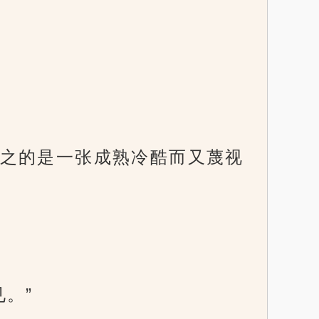
之的是一张成熟冷酷而又蔑视
。”