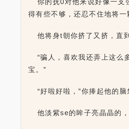
你的抚0对他来说好像一支
得有些不够，还忍不住地将一
他将身t朝你挤了又挤，直
“骗人，喜欢我还弄上这么
宝。”
“好啦好啦，”你捧起他的
他淡紫se的眸子亮晶晶的