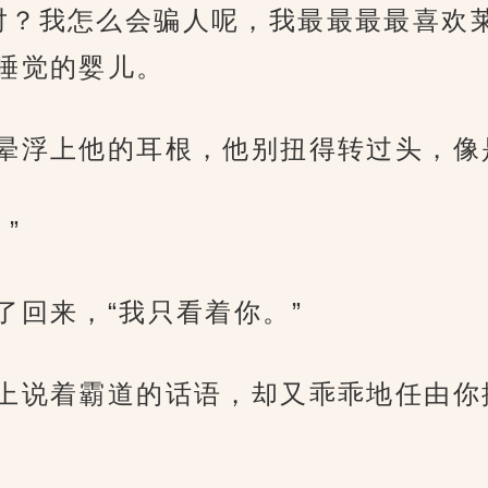
对？我怎么会骗人呢，我最最最最喜欢
睡觉的婴儿。
红晕浮上他的耳根，他别扭得转过头，
”
了回来，“我只看着你。”
嘴上说着霸道的话语，却又乖乖地任由