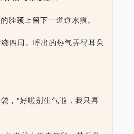
你的脖颈上留下一道道水痕。
息萦绕四周。呼出的热气弄得耳朵
袋，“好啦别生气啦，我只喜