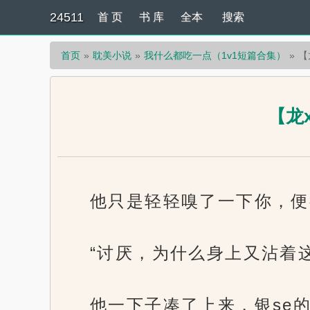
24511
首 页
书 库
全本
搜索
首页
耽美小说
我什么都吃一点（1v1短篇合集）
【
【龙
他只是轻轻嗅了一下你，便
“讨厌，为什么身上又沾着
他一下子凑了上来，银se