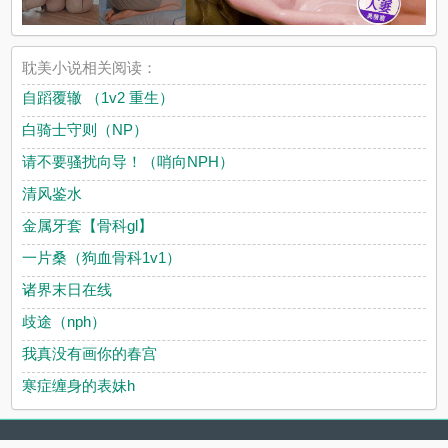
耽美小说相关阅读：
自蹈覆辙 （1v2 重生）
白骑士守则（NP）
请不要骚扰向导！（哨向NPH）
清风鉴水
金属牙套【骨科gl】
一片桑（狗血骨科1v1）
诸界末日在线
歧途（nph）
我真没有画你的春宫
寒症缠身的表妹h