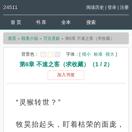
24511
阅读历史
|
登录
|
注册
首 页
书 库
全本
搜索
首页
耽美小说
万古灵妖
第6章 不速之客（求收藏）
背景色：
字体：
[
很小
标准
很大
]
第6章 不速之客（求收藏）（1 / 2）
加入书签
“灵猴转世？”
牧昊抬起头，盯着枯荣的面庞，