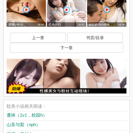
上一章
书页/目录
下一章
耽美小说相关阅读：
遭殃（1v1，校园h）
山茶与梨（nph）