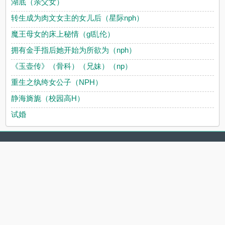
湖底（亲父女）
转生成为肉文女主的女儿后（星际nph）
魔王母女的床上秘情（gl乱伦）
拥有金手指后她开始为所欲为（nph）
《玉壶传》（骨科）（兄妹）（np）
重生之纨绔女公子（NPH）
静海旖旎（校园高H）
试婚