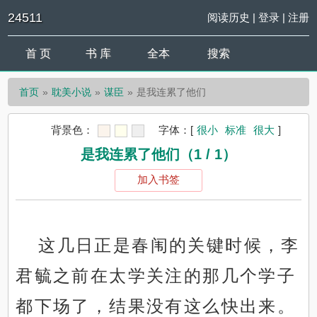
24511
阅读历史
|
登录
|
注册
首 页
书 库
全本
搜索
首页
耽美小说
谋臣
是我连累了他们
背景色：
字体：
[
很小
标准
很大
]
是我连累了他们（1 / 1）
加入书签
这几日正是春闱的关键时候，李
君毓之前在太学关注的那几个学子
都下场了，结果没有这么快出来。