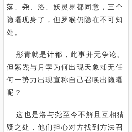
落、尧、洛、妖灵界都同意，三个
隐曜现身了，但罗睺仍隐在不可知
处。
彤青就是计都，此事并无争论。
但紫炁与月孛为何出现天象却无任
何一势力出现宣称自己召唤出隐曜
呢？
这也是洛与尧至今不解且互相猜
疑之处，他们担心对方找到方法召