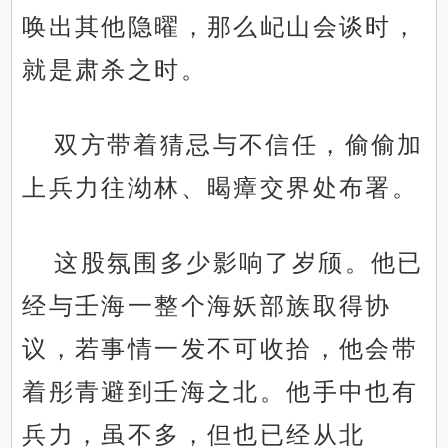
唤出其他隐曜，那么屺山会谈时，
就是肃杀之时。
双方带着猜忌与不信任，偷偷加
上兵力往泑林、暍瘴交界处布署。
这股氛围多少影响了岁颀。他已
经与壬海一整个海妖部族取得协
议，若事情一发不可收拾，他会带
着彤青避到壬海之北。他手中也有
兵力，虽不多，但也已经从北