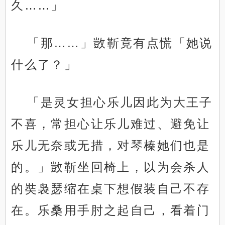
久……」
「那……」敳靳竟有点慌「她说
什么了？」
「是灵女担心乐儿因此为大王子
不喜，常担心让乐儿难过、避免让
乐儿无奈或无措，对琴榛她们也是
的。」敳靳坐回椅上，以为会杀人
的奘袅瑟缩在桌下想假装自己不存
在。乐桑用手肘之起自己，看着门