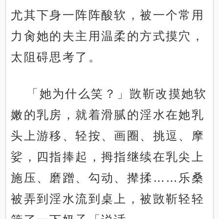
尤其下身一阵阵酸软，被一个常用
力肏她的夫主用温柔的方式摸穴，
太阻碍思考了。
「她为什么笑？」敳靳改摸她软
嫩的乳房，就着滑腻的淫水在她乳
头上游移、轻按、画圈、挑逗、摩
娑，四指捧起，拇指继续在乳尖上
施压、磨蹭、勾动、撵揉……乐桑
被弄到淫水流到桌上，被敳靳轻轻