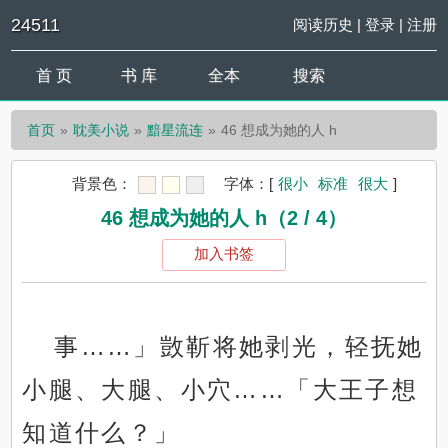
24511
阅读历史
|
登录
|
注册
首 页
书 库
全本
搜索
首页
耽美小说
黯星流连
46 想成为她的人 h
背景色：
字体：
[
很小
标准
很大
]
46 想成为她的人 h（2 / 4）
加入书签
事……」敳靳将她剥光，轻抚她
小腿、大腿、小穴……「大王子想
知道什么？」